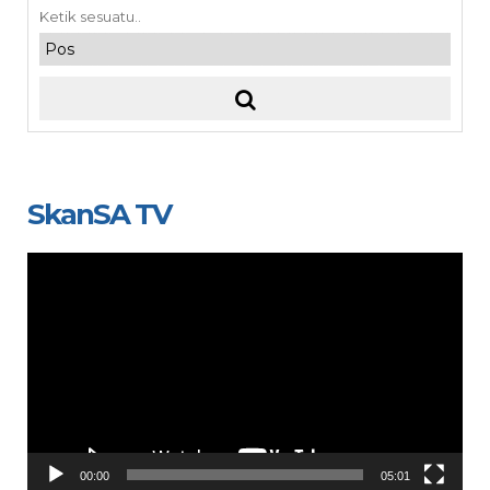
SkanSA TV
Video
Player
00:00
05:01