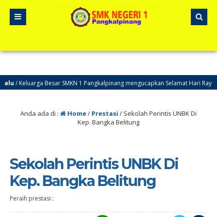
u
/ Keluarga Besar SMKN 1 Pangkalpinang mengucapkan Selamat Hari Raya Idu
Anda ada di :
Home
/
Prestasi
/
Sekolah Perintis UNBK Di
Kep. Bangka Belitung
Sekolah Perintis UNBK Di
Kep. Bangka Belitung
Peraih prestasi :