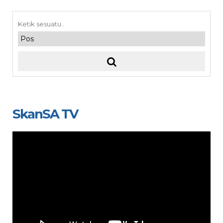
SkanSA TV
Video
Player