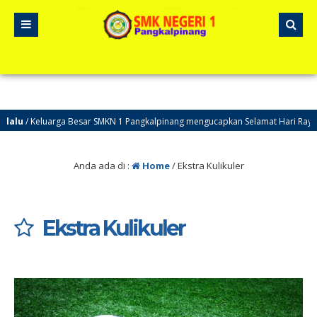
alu
/ Keluarga Besar SMKN 1 Pangkalpinang mengucapkan Selamat Hari Raya I
Anda ada di :
Home
/
Ekstra Kulikuler
Ekstra Kulikuler