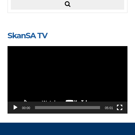
SkanSA TV
Video
Player
00:00
05:01