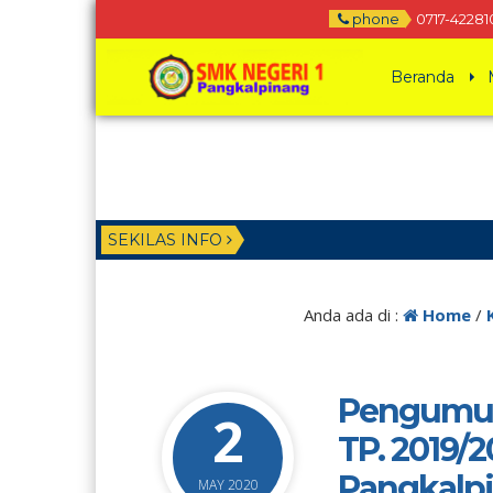
phone
0717-42281
Beranda
SEKILAS INFO
Anda ada di :
Home
/
Pengumuma
2
TP. 2019/
Pangkalp
MAY 2020