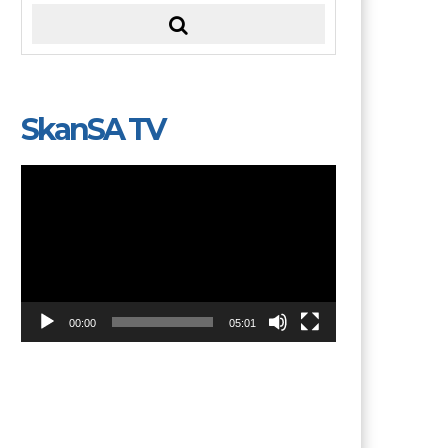
SkanSA TV
Video
Player
00:00
05:01