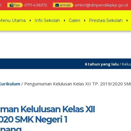
0
fax
0717-438372
email
smkn1@dinpendikpkp.go.id
Menu Utama
Info Sekolah
Galeri
Prestasi Sekolah
6 tahun yang lalu
/ Keluarga Bes
Kurikulum
/
Pengumuman Kelulusan Kelas XII TP. 2019/2020 SMK
n Kelulusan Kelas XII
2020 SMK Negeri 1
inang