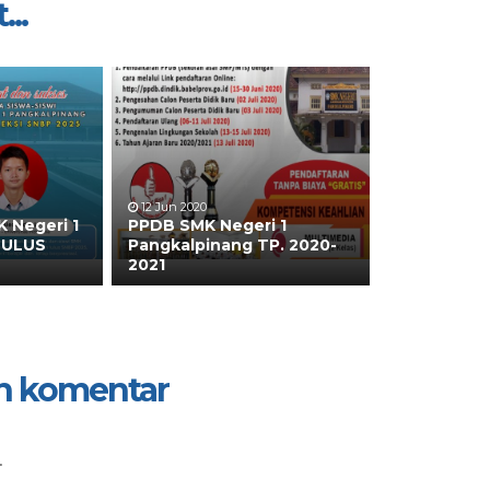
...
12 Jun 2020
K Negeri 1
PPDB SMK Negeri 1
LULUS
Pangkalpinang TP. 2020-
2021
n komentar