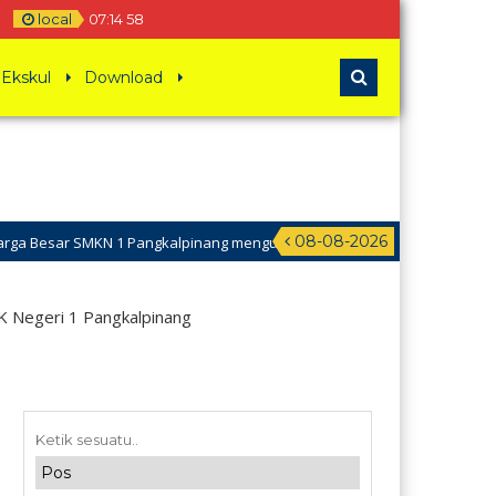
local
07
:
14
59
Ekskul
Download
08-08-2026
ar SMKN 1 Pangkalpinang mengucapkan Selamat Hari Raya Idul Adha 144
 Negeri 1 Pangkalpinang