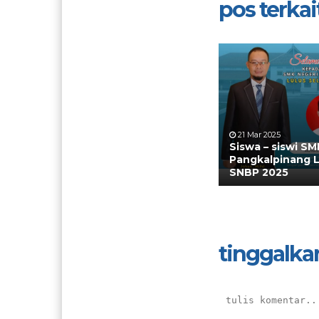
pos terkait
21 Mar 2025
Siswa – siswi SM
Pangkalpinang 
SNBP 2025
tinggalka