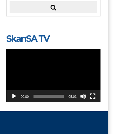
SkanSA TV
Video
Player
00:00
05:01