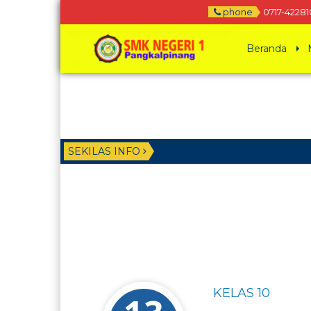
phone
0717-42281
Beranda
SEKILAS INFO
KELAS 10