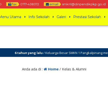
0
fax
0717-438372
email
smkn1@dinpendikpkp.go.id
Menu Utama
Info Sekolah
Galeri
Prestasi Sekolah
6 tahun yang lalu
/ Keluarga Besar SMKN 1 Pangkalpinang menguc
Anda ada di :
Home
/
Kelas & Alumni