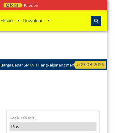
local
10
:
52
58
Ekskul
Download
09-08-2026
rga Besar SMKN 1 Pangkalpinang mengucapkan Selamat Hari Raya Idul A