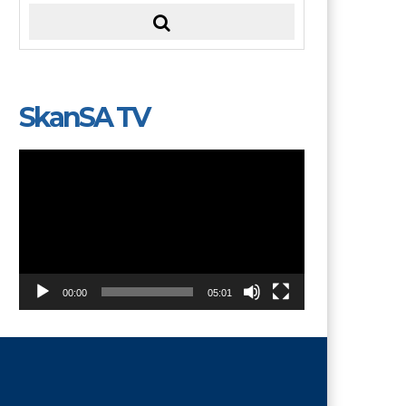
SkanSA TV
Video
Player
00:00
05:01