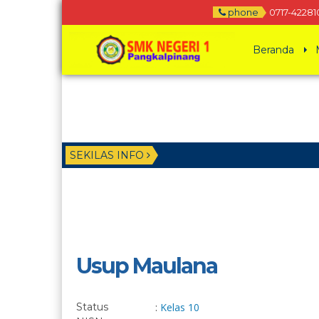
phone
0717-42281
Beranda
SEKILAS INFO
Usup Maulana
Status
:
Kelas 10