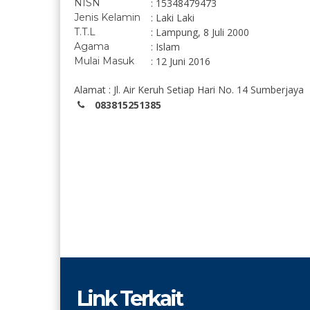
NISN
: 15348479473
Jenis Kelamin
: Laki Laki
T.T.L
: Lampung, 8 Juli 2000
Agama
: Islam
Mulai Masuk
: 12 Juni 2016
Alamat : Jl. Air Keruh Setiap Hari No. 14 Sumberjaya
083815251385
Link Terkait