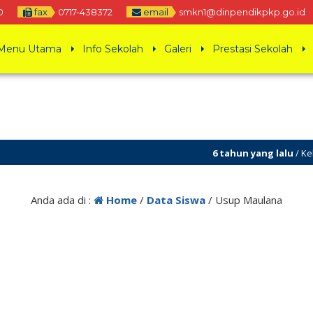
0
fax
0717-438372
email
smkn1@dinpendikpkp.go.id
Menu Utama
Info Sekolah
Galeri
Prestasi Sekolah
6 tahun yang lalu
/ Kelua
Anda ada di :
Home
/
Data Siswa
/
Usup Maulana