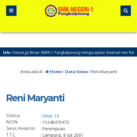
lalu
/ Keluarga Besar SMKN 1 Pangkalpinang mengucapkan Selamat Hari Raya 
Anda ada di :
Home
/
Data Siswa
/
Reni Maryanti
Reni Maryanti
Status
:
Kelas 10
NISN
: 15348479473
Jenis Kelamin
: Perempuan
T.T.L
: Lampung, 8 Juli 2001