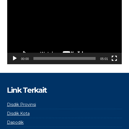
Video
Player
00:00
05:01
Link Terkait
Disdik Provinsi
Disdik Kota
Dapodik