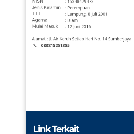
NISN
: 15348479473
Jenis Kelamin
: Perempuan
T.T.L
: Lampung, 8 Juli 2001
Agama
: Islam
Mulai Masuk
: 12 Juni 2016
Alamat : Jl. Air Keruh Setiap Hari No. 14 Sumberjaya
083815251385
Link Terkait