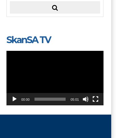
SkanSA TV
Video
Player
00:00
05:01