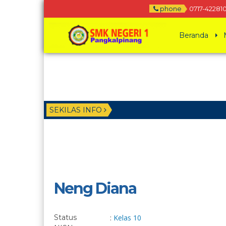
phone
0717-42281
Beranda
SEKILAS INFO
Neng Diana
Status
:
Kelas 10