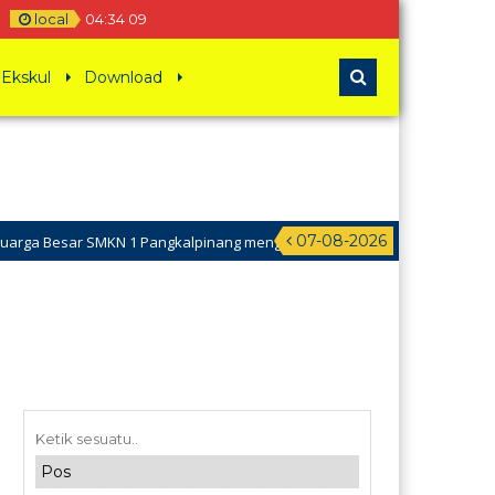
local
04
:
34
09
Ekskul
Download
07-08-2026
rga Besar SMKN 1 Pangkalpinang mengucapkan Selamat Hari Raya Idul A