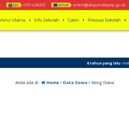
0
fax
0717-438372
email
smkn1@dinpendikpkp.go.id
Menu Utama
Info Sekolah
Galeri
Prestasi Sekolah
6 tahun yang lalu
/ Kelua
Anda ada di :
Home
/
Data Siswa
/
Neng Diana