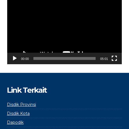
Video
Player
00:00
05:01
Link Terkait
Disdik Provinsi
Disdik Kota
Dapodik