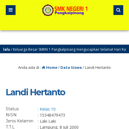
lalu
/ Keluarga Besar SMKN 1 Pangkalpinang mengucapkan Selamat Hari Raya 
Anda ada di :
Home
/
Data Siswa
/
Landi Hertanto
Landi Hertanto
Status
:
Kelas 10
NISN
: 15348479473
Jenis Kelamin
: Laki Laki
T.T.L
: Lampung, 8 Juli 2000