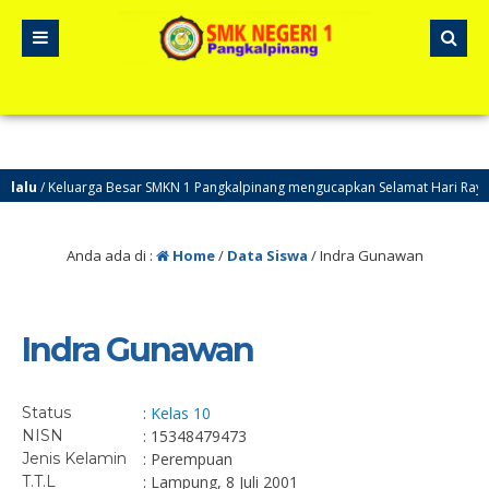
lalu
/ Keluarga Besar SMKN 1 Pangkalpinang mengucapkan Selamat Hari Raya 
Anda ada di :
Home
/
Data Siswa
/
Indra Gunawan
Indra Gunawan
Status
:
Kelas 10
NISN
: 15348479473
Jenis Kelamin
: Perempuan
T.T.L
: Lampung, 8 Juli 2001