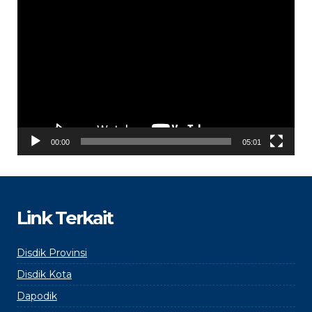
Video
Player
00:00
05:01
Link Terkait
Disdik Provinsi
Disdik Kota
Dapodik