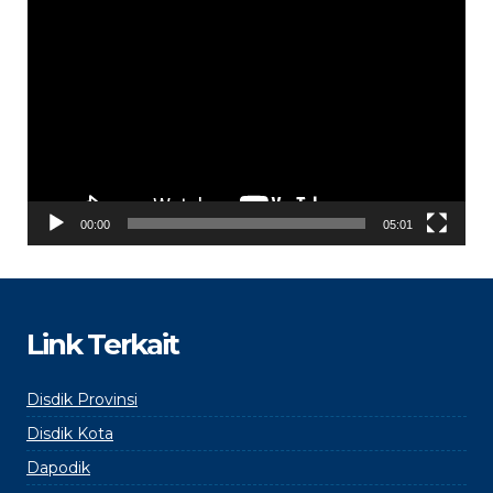
Video
Player
00:00
05:01
Link Terkait
Disdik Provinsi
Disdik Kota
Dapodik