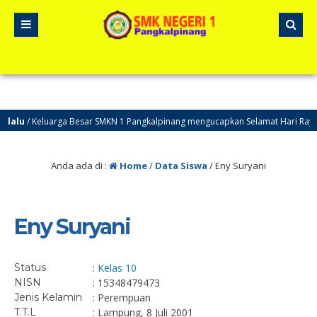
lalu
/ Keluarga Besar SMKN 1 Pangkalpinang mengucapkan Selamat Hari Raya 
Anda ada di :
Home
/
Data Siswa
/
Eny Suryani
Eny Suryani
Status
:
Kelas 10
NISN
: 15348479473
Jenis Kelamin
: Perempuan
T.T.L
: Lampung, 8 Juli 2001