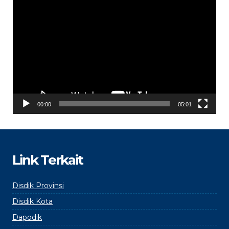
Video
Player
00:00
05:01
Link Terkait
Disdik Provinsi
Disdik Kota
Dapodik