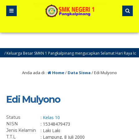
/ Keluarga Besar SMKN 1 Pangkalpinang mengucapkan Selamat Hari Raya Idul
Anda ada di :
Home
/
Data Siswa
/
Edi Mulyono
Edi Mulyono
Status
:
Kelas 10
NISN
: 15348479473
Jenis Kelamin
: Laki Laki
T.T.L
: Lampung, 8 Juli 2000