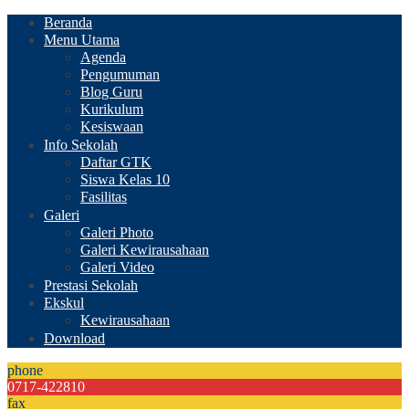
Beranda
Menu Utama
Agenda
Pengumuman
Blog Guru
Kurikulum
Kesiswaan
Info Sekolah
Daftar GTK
Siswa Kelas 10
Fasilitas
Galeri
Galeri Photo
Galeri Kewirausahaan
Galeri Video
Prestasi Sekolah
Ekskul
Kewirausahaan
Download
phone
0717-422810
fax