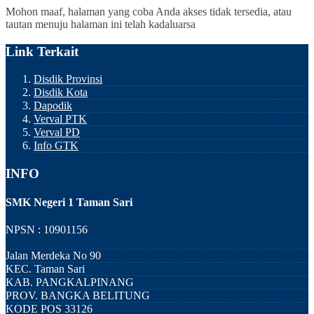
Mohon maaf, halaman yang coba Anda akses tidak tersedia, atau
tautan menuju halaman ini telah kadaluarsa
Link Terkait
Disdik Provinsi
Disdik Kota
Dapodik
Verval PTK
Verval PD
Info GTK
INFO
SMK Negeri 1 Taman Sari
NPSN : 10901156
Jalan Merdeka No 90
KEC.
Taman Sari
KAB.
PANGKALPINANG
PROV.
BANGKA BELITUNG
KODE POS
33126