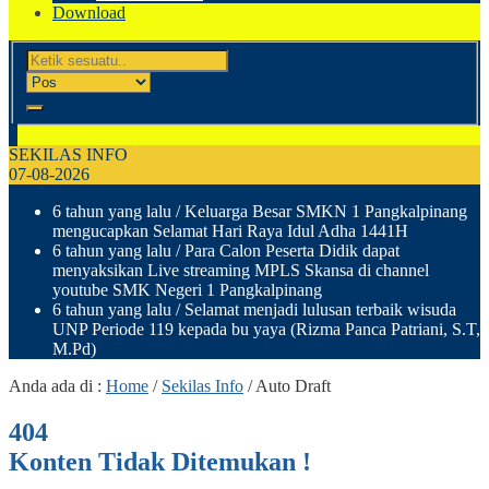
Download
SEKILAS INFO
07-08-2026
6 tahun yang lalu
/ Keluarga Besar SMKN 1 Pangkalpinang
mengucapkan Selamat Hari Raya Idul Adha 1441H
6 tahun yang lalu
/ Para Calon Peserta Didik dapat
menyaksikan Live streaming MPLS Skansa di channel
youtube SMK Negeri 1 Pangkalpinang
6 tahun yang lalu
/ Selamat menjadi lulusan terbaik wisuda
UNP Periode 119 kepada bu yaya (Rizma Panca Patriani, S.T,
M.Pd)
Anda ada di :
Home
/
Sekilas Info
/
Auto Draft
404
Konten Tidak Ditemukan !