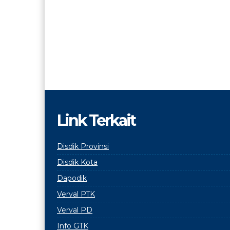
Link Terkait
Disdik Provinsi
Disdik Kota
Dapodik
Verval PTK
Verval PD
Info GTK