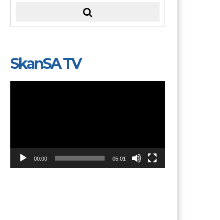
SkanSA TV
Video
Player
00:00
05:01