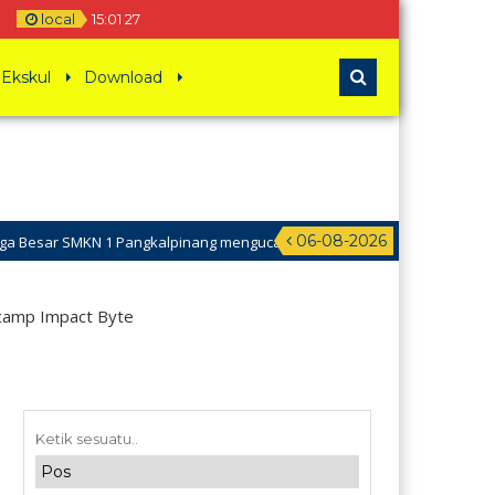
local
15
:
01
28
Ekskul
Download
06-08-2026
MKN 1 Pangkalpinang mengucapkan Selamat Hari Raya Idul Adha 1441H
camp Impact Byte