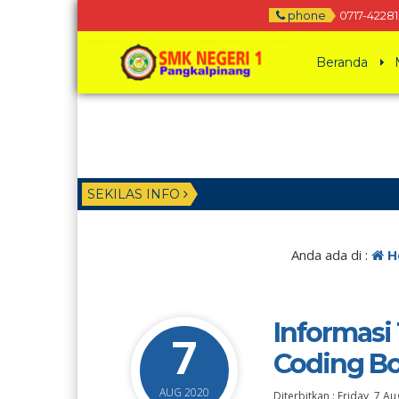
phone
0717-42281
Beranda
SEKILAS INFO
Anda ada di :
H
Informasi
7
Coding B
AUG 2020
Diterbitkan :
Friday, 7 A