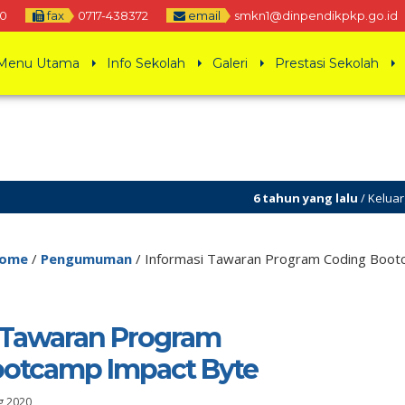
0
fax
0717-438372
email
smkn1@dinpendikpkp.go.id
Menu Utama
Info Sekolah
Galeri
Prestasi Sekolah
6 tahun yang lalu
/ Keluarga Besar S
ome
/
Pengumuman
/
Informasi Tawaran Program Coding Boot
 Tawaran Program
ootcamp Impact Byte
ug 2020