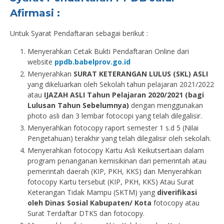
Afirmasi :
Untuk Syarat Pendaftaran sebagai berikut :
Menyerahkan Cetak Bukti Pendaftaran Online dari
website
ppdb.babelprov.go.id
Menyerahkan
SURAT KETERANGAN LULUS (SKL) ASLI
yang dikeluarkan oleh Sekolah tahun pelajaran 2021/2022
atau
IJAZAH ASLI Tahun Pelajaran 2020/2
021 (bagi
Lulusan Tahun Sebelumnya)
dengan menggunakan
photo asli dan 3 lembar fotocopi yang telah dilegalisir.
Menyerahkan fotocopy raport semester 1 s.d 5 (Nilai
Pengetahuan) terakhir yang telah dilegalisir oleh sekolah.
Menyerahkan fotocopy Kartu Asli Keikutsertaan dalam
program penanganan kemisikinan dari pemerintah atau
pemerintah daerah (KIP, PKH, KKS) dan Menyerahkan
fotocopy Kartu tersebut (KIP, PKH, KKS) Atau Surat
Keterangan Tidak Mampu (SKTM) yang
diverifikasi
oleh Dinas Sosial Kabupaten/ Kota
fotocopy atau
Surat Terdaftar DTKS dan fotocopy.