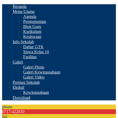
Beranda
Menu Utama
Agenda
Pengumuman
Blog Guru
Kurikulum
Kesiswaan
Info Sekolah
Daftar GTK
Siswa Kelas 10
Fasilitas
Galeri
Galeri Photo
Galeri Kewirausahaan
Galeri Video
Prestasi Sekolah
Ekskul
Kewirausahaan
Download
phone
0717-422810
fax