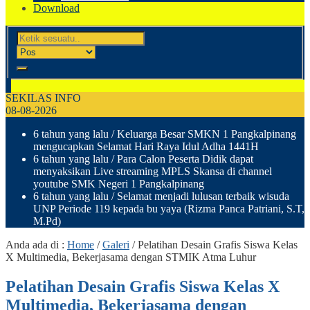
Download
SEKILAS INFO
08-08-2026
6 tahun yang lalu
/ Keluarga Besar SMKN 1 Pangkalpinang
mengucapkan Selamat Hari Raya Idul Adha 1441H
6 tahun yang lalu
/ Para Calon Peserta Didik dapat
menyaksikan Live streaming MPLS Skansa di channel
youtube SMK Negeri 1 Pangkalpinang
6 tahun yang lalu
/ Selamat menjadi lulusan terbaik wisuda
UNP Periode 119 kepada bu yaya (Rizma Panca Patriani, S.T,
M.Pd)
Anda ada di :
Home
/
Galeri
/
Pelatihan Desain Grafis Siswa Kelas
X Multimedia, Bekerjasama dengan STMIK Atma Luhur
Pelatihan Desain Grafis Siswa Kelas X
Multimedia, Bekerjasama dengan