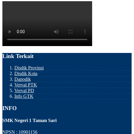
Link Terkait
Disdik Provinsi
Disdik Kota
Dapodik
Verval PTK
Verval PD
Info GTK
INFO
SMK Negeri 1 Taman Sari
NPSN : 10901156