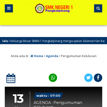
lalu
/ Keluarga Besar SMKN 1 Pangkalpinang mengucapkan Selamat Hari Raya I
Anda ada di :
Home
/
Agenda
/
Pengumuman Kelulusan
13
waktu : 07:00
AGENDA : Pengumuman