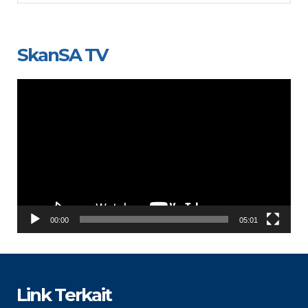
SkanSA TV
Video
Player
00:00
05:01
Link Terkait