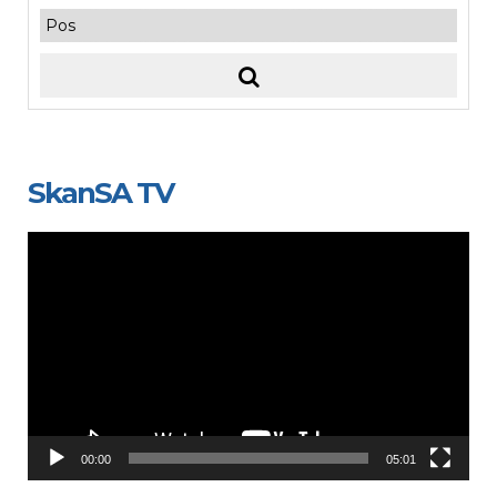
SkanSA TV
Video
Player
00:00
05:01