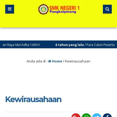
 Adha 1441H
6 tahun yang lalu
/ Para Calon Peserta Didik dapat me
Anda ada di :
Home
/
Kewirausahaan
Kewirausahaan